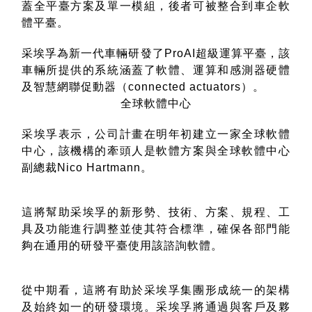
蓋全平臺方案及單一模組，後者可被整合到車企軟
體平臺。
采埃孚為新一代車輛研發了
ProAI
超級運算平臺
，該
車輛所提供的系統涵蓋了軟體、運算和感測器硬體
及智慧網聯促動器（
connected actuators
）。
全球軟體中心
采埃孚表示，
公司計畫在明年初建立一家全球軟體
中心，該機構的牽頭人是軟體方案與全球軟體中心
副總裁
Nico Hartmann
。
這將幫助采埃孚的新形勢、技術、方案、規程、工
具及功能進行調整並使其符合標準，確保各部門能
夠在通用的研發平臺使用該諮詢軟體。
從中期看，這將有助於采埃孚集團形成統一的架構
及始終如一的研發環境。
采埃孚將通過與客戶及夥