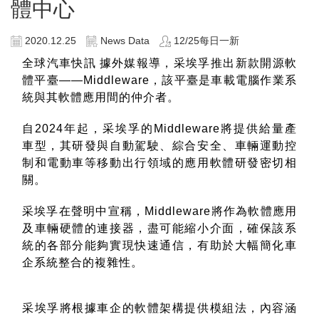
體中心
2020.12.25
News Data
12/25每日一新
全球汽車快訊
據外媒報導，采埃孚推出新款開源軟
體平臺
——Middleware
，該平臺是車載電腦作業系
統與其軟體應用間的仲介者。
自
2024
年起，采埃孚的
Middleware
將提供給量產
車型，其研發與自動駕駛、綜合安全、車輛運動控
制和電動車等移動出行領域的應用軟體研發密切相
關。
采埃孚在聲明中宣稱，
Middleware
將作為軟體應用
及車輛硬體的連接器，
盡可能縮小介面，確保該系
統的各部分能夠實現快速通信，有助於大幅簡化車
企系統整合的複雜性。
采埃孚將根據車企的軟體架構提供模組法，內容涵