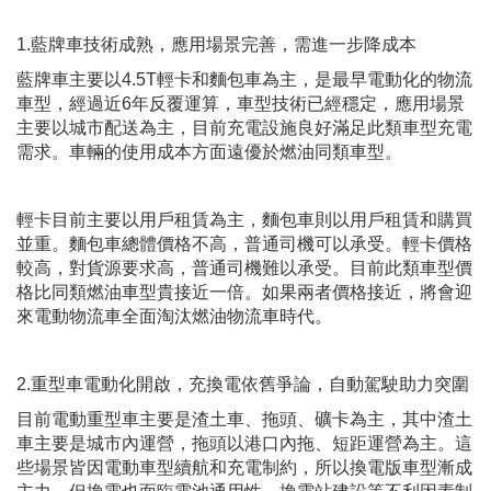
1.藍牌車技術成熟，應用場景完善，需進一步降成本
藍牌車主要以4.5T輕卡和麵包車為主，是最早電動化的物流
車型，經過近6年反覆運算，車型技術已經穩定，應用場景
主要以城市配送為主，目前充電設施良好滿足此類車型充電
需求。車輛的使用成本方面遠優於燃油同類車型。
輕卡目前主要以用戶租賃為主，麵包車則以用戶租賃和購買
並重。麵包車總體價格不高，普通司機可以承受。輕卡價格
較高，對貨源要求高，普通司機難以承受。目前此類車型價
格比同類燃油車型貴接近一倍。如果兩者價格接近，將會迎
來電動物流車全面淘汰燃油物流車時代。
2.重型車電動化開啟，充換電依舊爭論，自動駕駛助力突圍
目前電動重型車主要是渣土車、拖頭、礦卡為主，其中渣土
車主要是城市內運營，拖頭以港口內拖、短距運營為主。這
些場景皆因電動車型續航和充電制約，所以換電版車型漸成