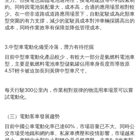
主力。但換電也面臨電池通用性，換電站建設等不利因素制
約。同時因電池裝配量大，成本高，合適的應用場景相對較
少。在一些非道路或道路應用場景下，自動駕駛成為此類車
型突圍的有力支撐，減少的駕駛員成本對沖車輛採購高出的
成本，同時作業效率有保障並降低管理成本。
3.中型車電動化備受冷落，潛力有待挖掘
目前中型車電動化產品較少，有較大一部分是氫燃料電池車
型，主要是氫燃料電池車型儲氣罐佔用車身長度而導致原
4.5T輕卡被迫加長到黃牌中型車尺寸。
每天行駛300公里內，作業相對規律的物流用車場景可以嘗
試電動化。
（三）電動客車發展趨勢
目前中國公車電動化率已達
60%
，市場容量已不大。同時公
交市場受地鐵和網約車、私家車擠壓和疫情影響，市場越來