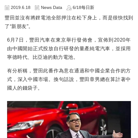
2019.6.18
News Data
6/18每日新
豐田並沒有將鋰電池全部押注在松下身上，而是很快找到
了
“
新朋友
”
。
6
月
7
日，豐田汽車在東京舉行發佈會，宣佈到
2020
年
由中國開始正式投放自行研發的量產純電汽車，並採用
寧德時代、比亞迪的動力電池。
有分析稱，豐田此番作為意在通過和中國企業合作的方
式，深入中國市場。換句話說，豐田章男總在算計著中
國人的錢袋子。