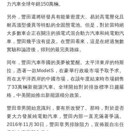
力汽車全球年銷
150
萬輛。
另外，豐田還將研發具有能量密度大、易於高電壓化且
耐高溫型優異等特點的全固態電池。但是，對於當時絕
大多數車企正在關注的插電式混合動力汽車和純電動汽
車，豐田幾乎沒有提及。在豐田看來，這是在經過無數
實驗和論證後，得到的最完美路線。
同年，豐田汽車帝國的美夢被驚醒。太平洋東岸的特斯
拉，憑著一款
ModelS
，在豪華行政級市場予取予求。
而在太平洋西岸的中國市場，在該年度結束時市場銷售
了
33
萬輛新能源汽車。全球開始對於排放標準日趨嚴
格，中美開始推出新能源積分政策。
豐田章男開始意識到，要有所改變了。那時，對於是否
要大力發展純電動汽車，豐田內部一直充滿著爭議。
2016
年
11
月
30
日，豐田章男排除阻力，宣佈親自出任