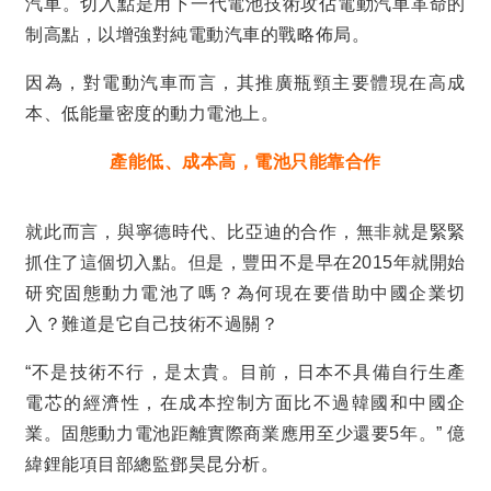
汽車。切入點是用下一代電池技術攻佔電動汽車革命的
制高點，以增強對純電動汽車的戰略佈局。
因為，對電動汽車而言，其推廣瓶頸主要體現在高成
本、低能量密度的動力電池上。
產能低、成本高，電池只能靠合作
就此而言，與寧德時代、比亞迪的合作，無非就是緊緊
抓住了這個切入點。但是，豐田不是早在
2015
年就開始
研究固態動力電池了嗎？為何現在要借助中國企業切
入？難道是它自己技術不過關？
“
不是技術不行，是太貴。目前，日本不具備自行生產
電芯的經濟性，在成本控制方面比不過韓國和中國企
業。固態動力電池距離實際商業應用至少還要
5
年。
”
億
緯鋰能項目部總監鄧昊昆分析。