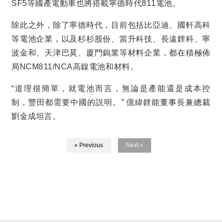
SF5
等國產電動車也將搭載寧德時代
811
電池。
除此之外，除了寧德時代，目前包括比亞迪、國軒高科
等電池企業，以及杉杉股份、當升科技、長遠鋰科、寧
波金和、天津巴莫、廈門鎢業等材料企業，都在積極佈
局
NCM811/NCA
高鎳電池和材料。
“
道理很簡單，就電池而言，無論是產能還是成本控
制，豐田都需要中國的説明。
”
億緯鋰能董事長兼總裁
劉金成坦言。
« Previous
Next »