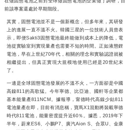
在做固態電池之前對全球做固態電池的企業做了調研，目
前該專案還處於早期階段。
其實，固態電池並不是一個新概念，但多年來，其研發
上的進展一直不溫不火。韓國三星的一位技術人員曾表
示，即便
Sakti3
固態電池最終能做到成本上的降低，電
池從實驗室到實現量產也需要不短的時間。正如液態鋰
電池，早在上世紀
70
年代，相關的理念和實驗認證就被
相繼提出，但真正實現大規模地使用已經是
20
世紀末
了。
一邊是全球固態電池發展的不溫不火，一方面卻是中國
高鎳
811
的高歌猛。今年寧德、比亞迪、國軒等企業都
基本能量產
811NCM
。據報導，甯德時代高鎳少鈷
811
電池量產在即，目前有消息稱，寶馬
X1
混動將裝載寧德
時代
811
電池，能量密度提升近
60
％。據悉，
2019
年下
半年，蔚來
ES6
、小鵬
P7
、廣汽
Aion S
、合眾
U
、金康