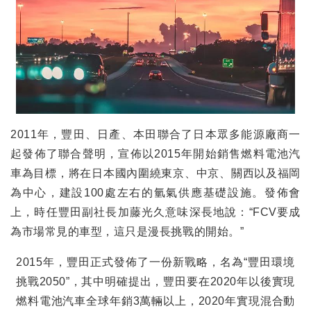
2011
年，豐田、日產、本田聯合了日本眾多能源廠商一
起發佈了聯合聲明，宣佈以
2015
年開始銷售燃料電池汽
車為目標，將在日本國內圍繞東京、中京、關西以及福岡
為中心，建設
100
處左右的氫氣供應基礎設施。發佈會
上，時任豐田副社長加藤光久意味深長地說：
“FCV
要成
為市場常見的車型，這只是漫長挑戰的開始。
”
2015
年，豐田正式發佈了一份新戰略，名為
“
豐田環境
挑戰
2050”
，其中明確提出，豐田要在
2020
年以後實現
燃料電池汽車全球年銷
3
萬輛以上，
2020
年實現混合動