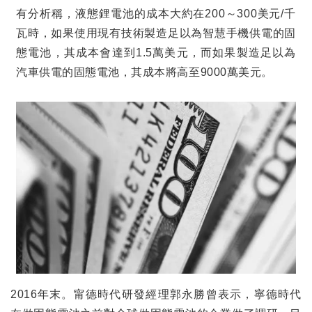
有分析稱，液態鋰電池的成本大約在
200
～
300
美元
/
千
瓦時，如果使用現有技術製造足以為智慧手機供電的固
態電池，其成本會達到
1.5
萬美元，而如果製造足以為
汽車供電的固態電池，其成本將高至
9000
萬美元。
2016
年末。甯德時代研發經理郭永勝曾表示，寧德時代