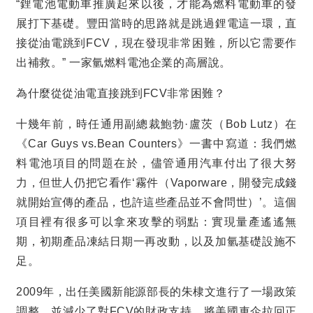
“
鋰電池電動車推廣起來以後，才能為燃料電動車的發
展打下基礎。豐田當時的思路就是跳過鋰電這一環，直
接從油電跳到
FCV
，現在發現非常困難，所以它需要作
出補救。
”
一家氫燃料電池企業的高層說。
為什麼從從油電直接跳到
FCV
非常困難？
十幾年前，時任通用副總裁鮑勃
·
盧茨（
Bob Lutz
）在
《
Car Guys vs.Bean Counters
》一書中寫道：我們燃
料電池項目的問題在於，儘管通用汽車付出了很大努
力，但世人仍把它看作
‘
霧件（
Vaporware
，開發完成錢
就開始宣傳的產品，也許這些產品並不會問世）
’
。這個
項目裡有很多可以拿來攻擊的弱點：實現量產遙遙無
期，初期產品凍結日期一再改動，以及加氫基礎設施不
足。
2009
年，出任美國新能源部長的朱棣文進行了一場政策
調整，並減少了對
FCV
的財政支持，將美國車企拉回正