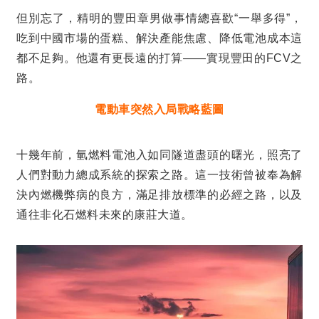
但別忘了，精明的豐田章男做事情總喜歡
“
一舉多得
”
，
吃到中國市場的蛋糕、解決產能焦慮、降低電池成本這
都不足夠。他還有更長遠的打算
——
實現豐田的
FCV
之
路。
電動車突然入局戰略藍圖
十幾年前，氫燃料電池入如同隧道盡頭的曙光，照亮了
人們對動力總成系統的探索之路。這一技術曾被奉為解
決內燃機弊病的良方，滿足排放標準的必經之路，以及
通往非化石燃料未來的康莊大道。