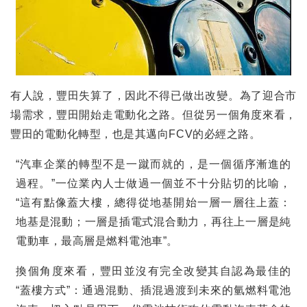
有人說，豐田失算了，因此不得已做出改變。為了迎合市
場需求，豐田開始走電動化之路。但從另一個角度來看，
豐田的電動化轉型，也是其邁向
FCV
的必經之路。
“
汽車企業的轉型不是一蹴而就的，是一個循序漸進的
過程。
”
一位業內人士做過一個並不十分貼切的比喻，
“
這有點像蓋大樓，總得從地基開始一層一層往上蓋：
地基是混動；一層是插電式混合動力，再往上一層是純
電動車，最高層是燃料電池車
”
。
換個角度來看，豐田並沒有完全改變其自認為最佳的
“
蓋樓方式
”
：通過混動、插混過渡到未來的氫燃料電池