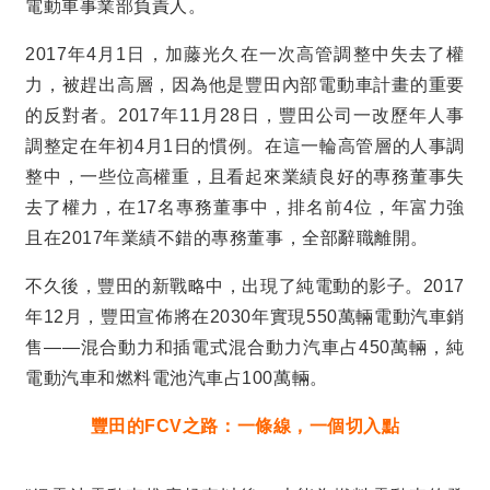
電動車事業部負責人。
2017
年
4
月
1
日，加藤光久在一次高管調整中失去了權
力，被趕出高層，因為他是豐田內部電動車計畫的重要
的反對者。
2017
年
11
月
28
日，豐田公司一改歷年人事
調整定在年初
4
月
1
日的慣例。在這一輪高管層的人事調
整中，一些位高權重，且看起來業績良好的專務董事失
去了權力，在
17
名專務董事中，排名前
4
位，年富力強
且在
2017
年業績不錯的專務董事，全部辭職離開。
不久後，豐田的新戰略中，出現了純電動的影子。
2017
年
12
月，豐田宣佈將在
2030
年實現
550
萬輛電動汽車銷
售
——
混合動力和插電式混合動力汽車占
450
萬輛，純
電動汽車和燃料電池汽車占
100
萬輛。
豐田的
FCV
之路：一條線，一個切入點