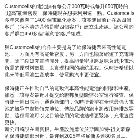
Customcells的電池擁有每公斤300瓦時或每升850瓦時的
“超高”能量密度，保時捷現在想要利用這一點。Customcells
多年來參與了1400 個電氣化專案，該團隊目前正在為四個
客戶（尚不清楚具體是哪四個客戶）建立生產線。該公司的
客戶群由450多個“滿意”的客戶組成。
與Customcells的合作主要是為了給保時捷帶來高性能電
池，一方面具有高能量密度，另一方面也顯著縮短了充電時
間。除了縮短充電時間外，提高能量密度將意味著減少電池
所需的原材料數量，以實現相同的續航里程。保時捷希望以
此來降低電池生產成本，使電動汽車更便宜。
保時捷正在推動自己的電動汽車高性能電池的開發和生產。
據悉，該專案最近才提交給聯邦反壟斷辦公室進行審查。保
時捷于周日表示，通過新部門，保時捷希望在全球最強大電
池的競爭中處於領先地位。傳統品牌的跑車將改用無排放驅
動。這種電池可以比目前使用的電池結構更緊湊，充電速度
更快。
新公司將設在圖賓根。生產設施應位於斯圖加特-祖文豪森
的保時捷總部附近，最遲到2025年將雇傭多達80名員工。