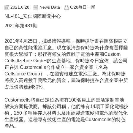
2021.6.28
News Data
6/28每日一新
NL-481_安仁國際新聞中心
2021年第481期
2021年4月25日，據媒體報導稱，保時捷計畫在圖賓根建立
自己的高性能電池工廠。現在很清楚保時捷為什麼會選擇圖
賓根大學城了：那裡有領先的鋰離子電池生產商Custom
Cells Itzehoe GmbH的生產基地。保時捷今日宣佈，該公司
正在與 Customcells合作成立一家合資企業（名為
Cellsforce Group），在圖賓根建立電池工廠。為此保時捷
將投入高達數千萬歐元的資金，屆時保時捷在合資企業中所
占股份將達到80%。
Customcells將自己定位為擁有100名員工的靈活定制電池
解決方案提供商。據該公司稱，他們擁有14項工業化電極技
術，250 多種庫存原材料以及用於製造電極和電池的現代化
生產機器。這種專有技術生產的電池是Customcells的特色
產品。