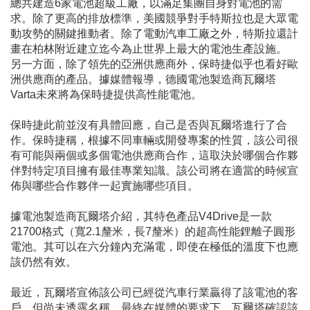
總共建造6家電池超級工廠，以滿足集團自身對電池的需
求。除了更高的排放標準，美國競爭對手特斯拉也是大眾電
動攻勢的關鍵推動者。除了電動汽車工廠之外，特斯拉還計
畫在柏林附近建立迄今為止世界上最大的電池生產設施。
另一方面，除了領先的亞洲供應商外，保時捷似乎也看好歐
洲供應商的產品。據媒體報導，德國電池製造商瓦爾塔
Varta未來將為保時捷提供高性能電池。
保時捷此前並沒有具體回應，自己是否與瓦爾塔進行了合
作。保時捷稱，根據不同車輛或開發專案的性質，該公司很
有可能與兩個或多個電池供應商合作，這取決於哪個合作夥
伴對特定項目擁有最佳專業知識。該公司將在適當的時候宣
佈與哪些合作夥伴一起實施哪些項目。
據電池製造商瓦爾塔介紹，其特色產品V4Drive是一款
21700格式（寬2.1釐米，長7釐米）的超高性能鋰離子圓形
電池。其可以在六分鐘內充滿電，即使在極低的溫度下也應
該仍然有效。
最近，瓦爾塔宣佈該公司已經從汽車行業贏得了該電池的客
戶，但尚未透露名稱。最終在媒體的要求下，瓦爾塔確認該