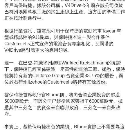
客戶為保時捷。據該公司稱，V4Drive今年將在該公司位於
巴符州埃爾萬根工廠的試生產線上生產。這方面的準備工作
正在按計劃進行中。
根據行業資訊，該電池可用于保時捷的電動汽車Taycan車
型或標誌性的911跑車。與保時捷本週一與合作夥伴
Customcells正式宣佈的電池合資專案相比，瓦爾塔的
V4Drive將對應更大的應用領域。
週一，在巴登-符騰堡州總理Winfried Kretschmann的見證
下，保時捷已經宣佈建造一座高性能電池工廠。據悉，保時
捷將持有新的Cellforce Group 合資企業83.75%的股份，而
位於石荷州Itzehoe的Customcells將持有其餘股份。
據保時捷首席執行官Blume稱，將向合資企業投資的超過
5000萬歐元，而該公司已經從國家獲得了6000萬歐元。據
悉其中三分之二的資金來自聯邦政府，三分之一來自州政
府。
事實上，基於保時捷出色的業績，Blume實際上不需要為這