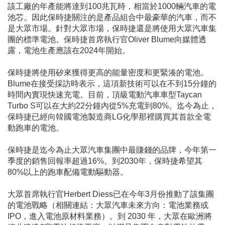
該工廠的年產能將達到100兆瓦時，相當於1000輛汽車的電
池芯。因此保時捷關注的是產品組合中最豪華的汽車，而不
是大眾市場。針對大眾市場，保時捷還是將使用大眾汽車集
團的標準電池。保時捷首席執行官Oliver Blume向媒體透
露，電池生產應該在2024年開始。
保時捷將使用矽來獲得更高的能量密度和更緊湊的電池。
Blume在接受採訪時表示，這項新技術可以在不到15分鐘的
時間內實現快速充電。目前，頂級電動汽車車型Taycan
Turbo S可以在大約22分鐘內從5%充電到80%。迄今為止，
保時捷已經向韓國電池製造商LG化學那裡購買其首款全電
動跑車的電池。
保時捷是迄今為止大眾汽車集團中最賺錢的品牌，今年第一
季度的銷售回報率超過16%。到2030年，保時捷希望其
80%以上的跑車配備電動驅動器。
大眾首席執行官Herbert Diess已在今年3月份推動了該集團
的電池戰略（相關連結：大眾汽車未來方向：電池業務或
IPO，進入電池原材料業務）。到 2030 年，大眾在歐洲將