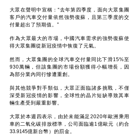
大眾在聲明中宣稱：“去年第四季度，面向大眾集團
客戶的汽車交付量依然強勢復蘇，且第三季度的交
付量超出了預期值。”
作為大眾最大的市場，中國汽車需求的強勢復蘇使
得大眾集團從新冠疫情中恢復了元氣。
然而，大眾集團的全球汽車交付量同比下滑
15%
至
930
萬輛，但該集團的市場份額獲得小幅增長，因
為部分業內同行慘遭重創。
與其他競爭對手類似，大眾正面臨諸多挑戰，不僅
深受新冠疫情的影響，全球性的晶片短缺導致其車
輛生產受到嚴重影響。
大眾於本週四表示，由於未能滿足
2020
年歐洲乘用
車的二氧化碳排放標準，公司面臨逾
1
億歐元（約合
33.9145
億新台幣）的罰金。