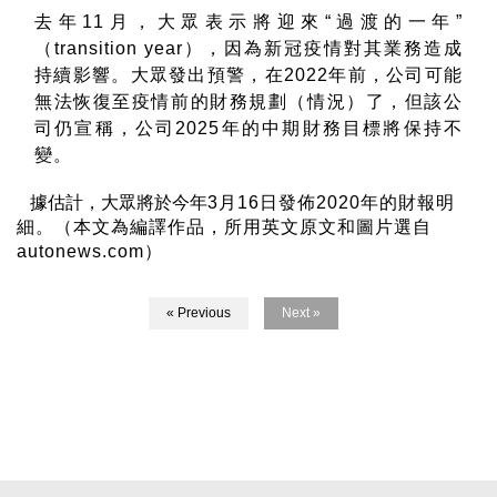
去年
11
月，大眾表示將迎來“過渡的一年”
（
transition year
），因為新冠疫情對其業務造成
持續影響。大眾發出預警，在
2022
年前，公司可能
無法恢復至疫情前的財務規劃（情況）了，但該公
司仍宣稱，公司
2025
年的中期財務目標將保持不
變。
據估計，大眾將於今年
3
月
16
日發佈
2020
年的財報明
細。（本文為編譯作品，所用英文原文和圖片選自
autonews.com
）
« Previous
Next »