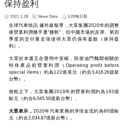
保持盈利
2021.1.28
News Data
1/28每日新
全球汽車快訊
據外媒報導，大眾集團
2020
年的調整
後營業利潤幾乎遭“腰斬”，但中國市場的反彈、第四
季度的交付量走強使得大眾仍保有盈餘（保持盈
利）。
大眾於本週五在聲明中宣稱，與柴油門醜聞相關的
特殊產品前營業利潤（
Operating profit before
special items
）約為
122
億美元（約合
3,418.26
億新
台幣）。
相較之下，大眾集團
2019
年的營業利潤約為
193
億
歐元（約合
6,545.50
億新台幣）。
大眾表示，
2020
年汽車業務的淨現金流約為
60
億歐
元（約合
2,034.87
億新台幣）。