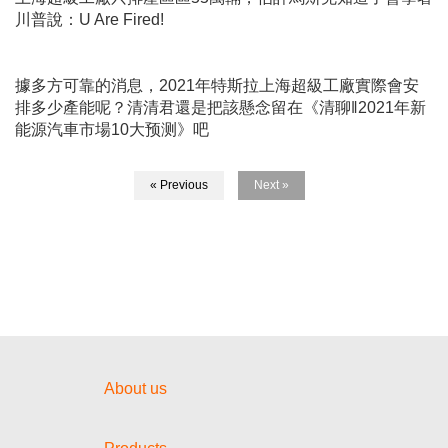
川普說：
U Are Fired!
據多方可靠的消息，
2021
年特斯拉上海超級工廠實際會安
排多少產能呢？清清君還是把該懸念留在《清聊‖
2021
年新
能源汽車市場
10
大预测》吧
« Previous
Next »
About us