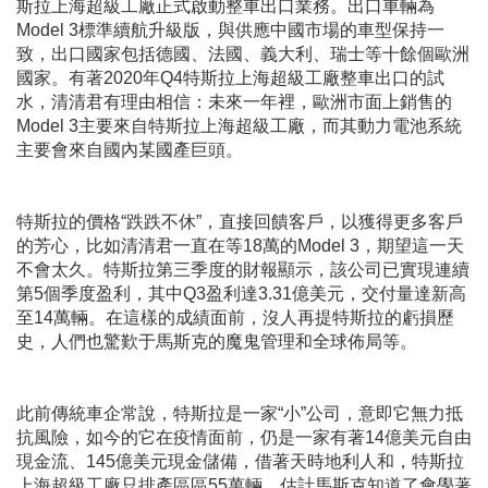
斯拉上海超級工廠正式啟動整車出口業務。出口車輛為
Model 3
標準續航升級版，與供應中國市場的車型保持一
致，出口國家包括德國、法國、義大利、瑞士等十餘個歐洲
國家。有著
2020
年
Q4
特斯拉上海超級工廠整車出口的試
水，清清君有理由相信：未來一年裡，歐洲市面上銷售的
Model 3
主要來自特斯拉上海超級工廠，而其動力電池系統
主要會來自國內某國產巨頭。
特斯拉的價格
“
跌跌不休
”
，直接回饋客戶，以獲得更多客戶
的芳心，比如清清君一直在等
18
萬的
Model 3
，期望這一天
不會太久。特斯拉第三季度的財報顯示，該公司已實現連續
第
5
個季度盈利，其中
Q3
盈利達
3.31
億美元，交付量達新高
至
14
萬輛。在這樣的成績面前，沒人再提特斯拉的虧損歷
史，人們也驚歎于馬斯克的魔鬼管理和全球佈局等。
此前傳統車企常說，特斯拉是一家
“
小
”
公司，意即它無力抵
抗風險，如今的它在疫情面前，仍是一家有著
14
億美元自由
現金流、
145
億美元現金儲備，借著天時地利人和，特斯拉
上海超級工廠只排產區區
55
萬輛，估計馬斯克知道了會學著