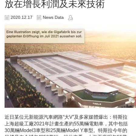
放在增長利潤及未來技術
2020.12.17
News Data
近日某位元新能源汽車網路
“
大
V”
及多家媒體爆出：特斯拉
上海超級工廠
2021
年計畫生產約
55
萬輛電動車，其中包括
30
萬輛
Model3
車型和
25
萬輛
Model Y
車型。特斯拉今年的