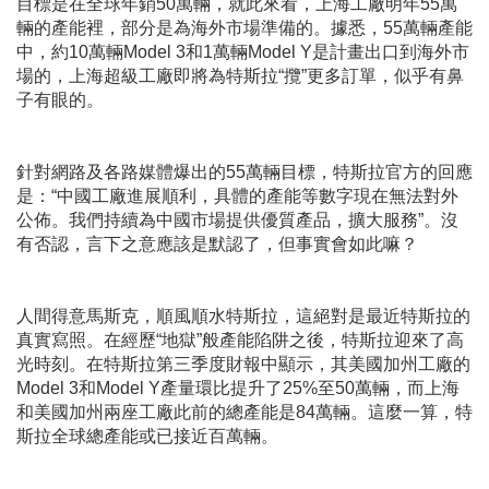
目標是在全球年銷
50
萬輛，就此來看，上海工廠明年
55
萬
輛的產能裡，部分是為海外市場準備的。據悉，
55
萬輛產能
中，約
10
萬輛
Model 3
和
1
萬輛
Model Y
是計畫出口到海外市
場的，上海超級工廠即將為特斯拉
“
攬
”
更多訂單，似乎有鼻
子有眼的。
針對網路及各路媒體爆出的
55
萬輛目標，特斯拉官方的回應
是：
“
中國工廠進展順利，具體的產能等數字現在無法對外
公佈。我們持續為中國市場提供優質產品，擴大服務
”
。沒
有否認，言下之意應該是默認了，但事實會如此嘛？
人間得意馬斯克，順風順水特斯拉，這絕對是最近特斯拉的
真實寫照。在經歷
“
地獄
”
般產能陷阱之後，特斯拉迎來了高
光時刻。在特斯拉第三季度財報中顯示，其美國加州工廠的
Model 3
和
Model Y
產量環比提升了
25%
至
50
萬輛，而上海
和美國加州兩座工廠此前的總產能是
84
萬輛。這麼一算，特
斯拉全球總產能或已接近百萬輛。