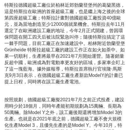
特斯拉德國超級工廠位於柏林近郊勃蘭登堡州的葛籣黑德，
這是特斯拉在歐洲的首座超級工廠，也是繼上海之後的全球
第四座超級工廠；特斯拉計畫對德國超級工廠投資
40
億歐
元，並為當地創造至少
12000
個就業機會。特斯拉去年
11
月
選定了在歐洲建設工廠的地址，今年
2
月正式開建，曾因環
保問題在開工四天后被法院緊急叫停；隨後特斯拉搞定了這
一棘手問題，目前工廠正在加速建設中。柏林附近勃蘭登堡
Grünheide
特斯拉超級工廠的建設工作正在如火如荼中。如
果一切順利，生產將最早在
2021
年
7
月開始運營。隨著銷量
反超中國，歐洲成為對電動車更友好的區域，多家車企盯上
了這一塊藍海。據外媒報導，特斯拉首席執行官埃隆
·
馬斯
克
9
月
3
日表示，在德國超級工廠生產新款
ModelY
的計畫已
提上日程，同時將在該工廠生產電池。
按照規劃，德國超級工廠擬
2021
年
7
月之前正式投產，建設
用時少於
18
個月，同時年產能初期規劃為
15
萬輛、長期為
50
萬輛。除
Model Y
之外，該工廠後期還將增加
Model 3
的
生產。也就是在
2021
年底之前，德國超級工廠不會大規模
化生產
Model 3
，且優先生產的是
Model Y
。今年
10
月，特