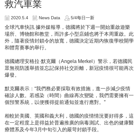
救汽車業
2020.5.4
News Data
5/4每日一新
全球汽車快訊 據外媒報導，德國將於下週一開始重啟遊樂
場所、博物館和教堂，而許多小型店鋪也將于本周重啟。此
外，隨著疫情封鎖令的放寬，德國決定近期內恢復學校開學
和體育賽事的舉行。
德國總理安格拉·默克爾（Angela Merkel）警示，若德國民
眾無視防護舉措並忘記保持社交距離，新冠疫情很可能再次
爆發。
默克爾表示：“我們務必要採取有效措施，進一步減少疫情
確診人數。若感染（時間）曲線再次變陡，我們需要擁有一
個預警系統，以便獲得提前通知並進行應對。”
相較於美國、英國和義大利，德國的疫情情況要好得多，這
在一定程度上是得益於普遍推廣的病毒測試、出色的健康醫
療體系及今年3月中旬引入的嚴苛封鎖手段。