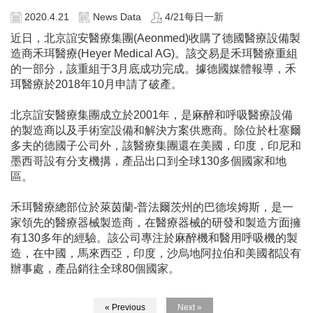
2020.4.21
News Data
4/21每日一新
近日，北京誼安醫療集團(Aeonmed)收購了德國醫療設備製
造商禾珥醫療(Heyer Medical AG)。該交易是禾珥醫療重組
的一部分，該重組于3月底成功完成。據德國媒體報導，禾
珥醫療於2018年10月申請了破產。
北京誼安醫療集團成立於2001年，是麻醉和呼吸醫療設備
的製造商以及手術室設備和解決方案供應商。除位於杜塞爾
多夫的德國子公司外，該醫療集團還在美國，印度，印尼和
墨西哥設有分支機搆，產品出口到全球130多個國家和地
區。
禾珥醫療總部位於萊茵蘭-普法爾茨州的巴德埃姆斯，是一
家領先的醫療器械製造商，在醫療器械的研發和製造方面擁
有130多年的經驗。該公司專注於麻醉機和醫用呼吸機的製
造，在中國，馬來西亞，印度，沙烏地阿拉伯和美國都設有
辦事處，產品銷往全球80個國家。
« Previous
Next »