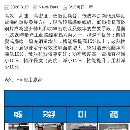
2020.3.19
News Data
3/19每日一新
高效、高速、高密度、低振動噪音、低成本是新能源驅動
電機的重點發展方向，現階段扁導線繞組、低鐵損超薄矽
鋼片成為提升轉矩和功率密度以及效率的主要手段，是面
向
2020
年量產工藝路線重點方向之一。槽滿率提升：圓線
變成扁線，填充銅量增加，槽滿率提高
15%
以上；散熱性
能好：扁線使定子有效接觸面積增大，繞組溫升比圓線電
機低
10%
，散熱和熱傳導更好；功率密度高：電機直徑減
小
10%
，軸線長度（高度）減小
15%
，性能提升，用料減
少
10%
。
表2
、
Pin
應用廠家