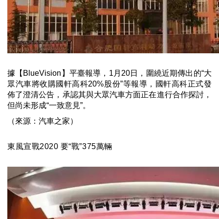
據【BlueVision】平臺報導，1月20日，圍繞近期傳出的“大
眾汽車將收購國軒高科20%股份”等報導，國軒高科正式發
佈了澄清公告，承認其與大眾汽車方面正在進行合作探討，
但尚未形成“一致意見”。
（來源：汽車之家）
東風宣戰
2020
要
“
戰
”375
萬輛