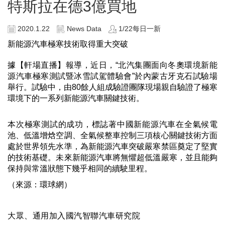
特斯拉在德3億買地
2020.1.22
News Data
1/22每日一新
新能源汽車極寒技術取得重大突破
據【軒場直播】報導，近日，“北汽集團面向冬奧環境新能
源汽車極寒測試暨冰雪試駕體驗會”於內蒙古牙克石試驗場
舉行。試驗中，由80餘人組成驗證團隊現場親自驗證了極寒
環境下的一系列新能源汽車關鍵技術。
本次極寒測試的成功，標誌著中國新能源汽車在全氣候電
池、低溫增焓空調、全氣候整車控制三項核心關鍵技術方面
處於世界領先水準，為新能源汽車突破嚴寒禁區奠定了堅實
的技術基礎。未來新能源汽車將無懼超低溫嚴寒，並且能夠
保持與常溫狀態下幾乎相同的續駛里程。
（來源：環球網）
大眾、通用加入國汽智聯汽車研究院