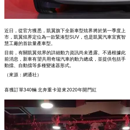
近日，從官方獲悉，凱翼旗下全新車型炫界將於第一季度上
市，凱翼炫界定位為一款緊湊型SUV，也是凱翼汽車宜賓智
慧工廠的首款量產車型。
目前，有關凱翼炫界的詳細動力資訊尚未透露。不過根據此
前消息，新車有望共用奇瑞汽車的動力總成，並提供包括手
動擋、自動擋等多種變速器形式。
（來源：網通社）
喜獲訂單
340
輛
北奔重卡迎來
2020
年開門紅