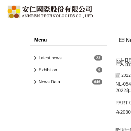
Menu
N
Latest news
23
歐盟
Exhibition
9
2022
News Data
646
NL-0
2022
PART 
在20
歐盟計