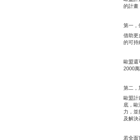
的計畫
第一，
借助更
的可持
歐盟還
200
第二，
歐盟計
底，歐
力，並
及解決
若全面實