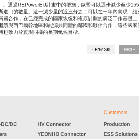
m）。通過REPowerEU計畫中的措施，歐盟可以逐步減少至少15
斯進口的數量。這一減少量的近三分之二可以在一年內實現，結
員國合作，在已經完成的國家恢復和複原計劃的廣泛工作基礎上
繼續與西巴爾幹地區和能源共同體的鄰國和夥伴合作，這些國家
時也致力於實現同樣的長期氣候目標。
« Previous
Next »
Customers
DC/DC
HV Connector
Production
ers
YEONHO Connector
ESS Solutions