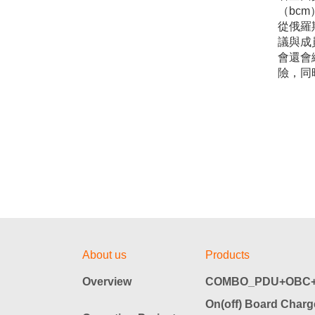
（bc
從俄羅
議與成
會還會
險，同
About us
Products
Overview
COMBO_PDU+OBC+
On(off) Board Charg