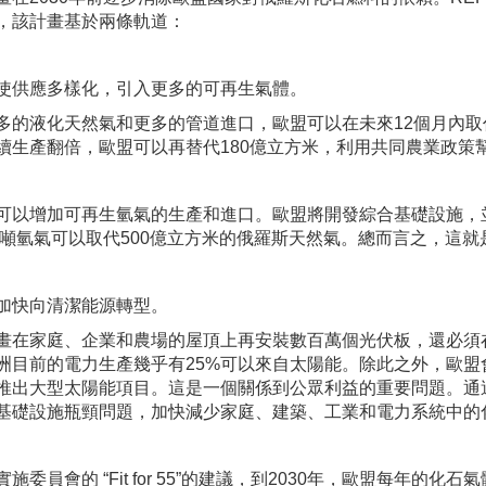
，該計畫基於兩條軌道：
使供應多樣化，引入更多的可再生氣體。
多的液化天然氣和更多的管道進口，歐盟可以在未來12個月內取
續生產翻倍，歐盟可以再替代180億立方米，利用共同農業政策
可以增加可再生氫氣的生產和進口。歐盟將開發綜合基礎設施，
0萬噸氫氣可以取代500億立方米的俄羅斯天然氣。總而言之，這就是
加快向清潔能源轉型。
畫在家庭、企業和農場的屋頂上再安裝數百萬個光伏板，還必須
洲目前的電力生產幾乎有25%可以來自太陽能。除此之外，歐
推出大型太陽能項目。這是一個關係到公眾利益的重要問題。通
基礎設施瓶頸問題，加快減少家庭、建築、工業和電力系統中的
施委員會的 “Fit for 55”的建議，到2030年，歐盟每年的化